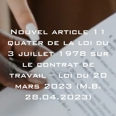
Nouvel article 11
quater de la loi du
3 juillet 1978 sur
le contrat de
travail – loi du 20
mars 2023 (M.B.
28.04.2023)