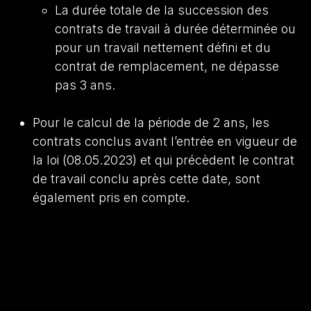
La durée totale de la succession des
contrats de travail à durée déterminée ou
pour un travail nettement défini et du
contrat de remplacement, ne dépasse
pas 3 ans.
Pour le calcul de la période de 2 ans, les
contrats conclus avant l’entrée en vigueur de
la loi (08.05.2023) et qui précèdent le contrat
de travail conclu après cette date, sont
également pris en compte.
(ex. si un travailleur était occupé par contrats
de travail à durée déterminée successifs de 6
mois, et ensuite en vertu d’un contrat de
remplacement de 6 mois avant le 08.05.2023,
puis est engagé par contrat de travail à durée