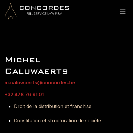
Se rendre au contenu
Michel
Caluwaerts
m.caluwaerts@concordes.be
+32 478 76 91 01
Droit de la distribution et franchise
Constitution et structuration de société