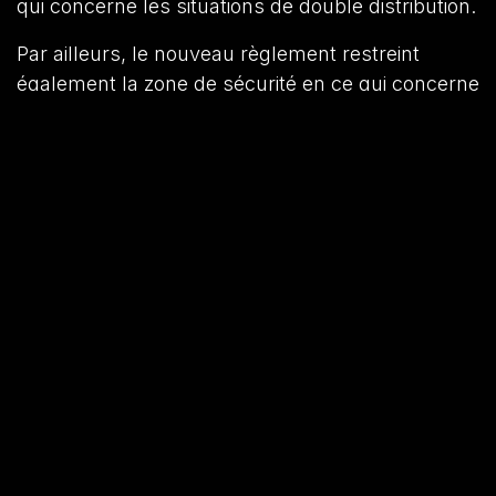
qui concerne les situations de double distribution.
Par ailleurs, le nouveau règlement restreint
également la zone de sécurité en ce qui concerne
les
obligations de parité
, qui sont les obligations
qui imposent au vendeur de proposer à sa
contrepartie des conditions identiques ou
meilleures que celles proposées sur les canaux
de vente de tiers, comme d’autres plateformes
et/ou sur les canaux de vente directe du
vendeur, comme son site web.
Certains types
d’obligations de parité ne seront désormais plus
exemptés
en application du nouveau règlement
d’exemption. Seront notamment exclues du
bénéfice de l'exemption, les clauses de parité
imposées par des plateformes d'intermédiation
en ligne tendant à empêcher les professionnels